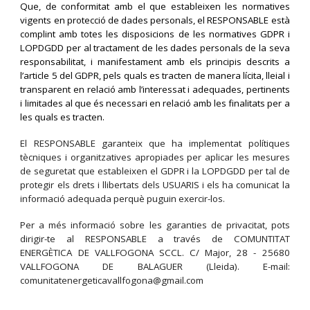
Que, de conformitat amb el que estableixen les normatives
vigents en protecció de dades personals, el RESPONSABLE està
complint amb totes les disposicions de les normatives GDPR i
LOPDGDD per al tractament de les dades personals de la seva
responsabilitat, i manifestament amb els principis descrits a
l’article 5 del GDPR, pels quals es tracten de manera lícita, lleial i
transparent en relació amb l’interessat i adequades, pertinents
i limitades al que és necessari en relació amb les finalitats per a
les quals es tracten.
El RESPONSABLE garanteix que ha implementat polítiques
tècniques i organitzatives apropiades per aplicar les mesures
de seguretat que estableixen el GDPR i la LOPDGDD per tal de
protegir els drets i llibertats dels USUARIS i els ha comunicat la
informació adequada perquè puguin exercir-los.
Per a més informació sobre les garanties de privacitat, pots
dirigir-te al RESPONSABLE a través de COMUNTITAT
ENERGÈTICA DE VALLFOGONA SCCL. C/ Major, 28 - 25680
VALLFOGONA DE BALAGUER (Lleida). E-mail:
comunitatenergeticavallfogona@gmail.com