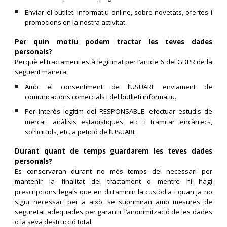
Enviar el butlletí informatiu online, sobre novetats, ofertes i
promocions en la nostra activitat.
Per quin motiu podem tractar les teves dades
personals?
Perquè el tractament està legitimat per l’article 6 del GDPR de la
següent manera:
Amb el consentiment de l’USUARI: enviament de
comunicacions comercials i del butlletí informatiu.
Per interès legítim del RESPONSABLE: efectuar estudis de
mercat, anàlisis estadístiques, etc. i tramitar encàrrecs,
sol·licituds, etc. a petició de l’USUARI.
Durant quant de temps guardarem les teves dades
personals?
Es conservaran durant no més temps del necessari per
mantenir la finalitat del tractament o mentre hi hagi
prescripcions legals que en dictaminin la custòdia i quan ja no
sigui necessari per a això, se suprimiran amb mesures de
seguretat adequades per garantir l’anonimització de les dades
o la seva destrucció total.