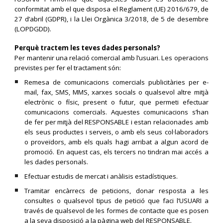
conformitat amb el que disposa el Reglament (UE) 2016/679, de
27 d’abril (GDPR), i la Llei Orgànica 3/2018, de 5 de desembre
(LOPDGDD).
Perquè tractem les teves dades personals?
Per mantenir una relació comercial amb l’usuari. Les operacions
previstes per fer el tractament són:
Remesa de comunicacions comercials publicitàries per e-
mail, fax, SMS, MMS, xarxes socials o qualsevol altre mitjà
electrònic o físic, present o futur, que permeti efectuar
comunicacions comercials. Aquestes comunicacions s’han
de fer per mitjà del RESPONSABLE i estan relacionades amb
els seus productes i serveis, o amb els seus col·laboradors
o proveïdors, amb els quals hagi arribat a algun acord de
promoció. En aquest cas, els tercers no tindran mai accés a
les dades personals.
Efectuar estudis de mercat i anàlisis estadístiques.
Tramitar encàrrecs de peticions, donar resposta a les
consultes o qualsevol tipus de petició que faci l’USUARI a
través de qualsevol de les formes de contacte que es posen
a la seva disposició a la pàgina web del RESPONSABLE.