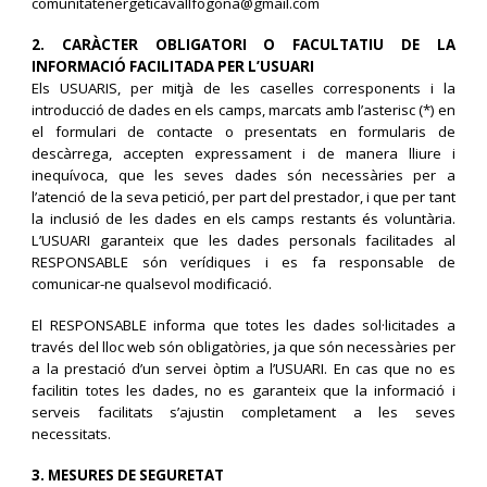
comunitatenergeticavallfogona@gmail.com
2. CARÀCTER OBLIGATORI O FACULTATIU DE LA
INFORMACIÓ FACILITADA PER L’USUARI
Els USUARIS, per mitjà de les caselles corresponents i la
introducció de dades en els camps, marcats amb l’asterisc (*) en
el formulari de contacte o presentats en formularis de
descàrrega, accepten expressament i de manera lliure i
inequívoca, que les seves dades són necessàries per a
l’atenció de la seva petició, per part del prestador, i que per tant
la inclusió de les dades en els camps restants és voluntària.
L’USUARI garanteix que les dades personals facilitades al
RESPONSABLE són verídiques i es fa responsable de
comunicar-ne qualsevol modificació.
El RESPONSABLE informa que totes les dades sol·licitades a
través del lloc web són obligatòries, ja que són necessàries per
a la prestació d’un servei òptim a l’USUARI. En cas que no es
facilitin totes les dades, no es garanteix que la informació i
serveis facilitats s’ajustin completament a les seves
necessitats.
3. MESURES DE SEGURETAT